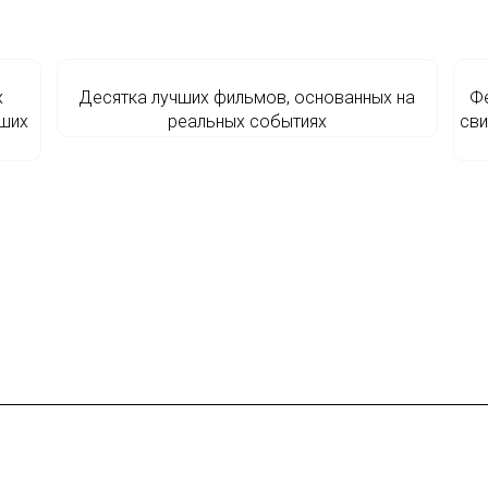
х
Десятка лучших фильмов, основанных на
Фе
вших
реальных событиях
сви