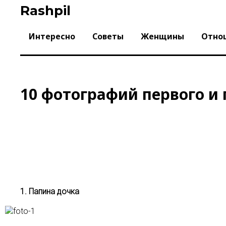
Skip
Rashpil
to
content
Интересно
Советы
Женщины
Отно
10 фотографий первого и 
1. Папина дочка