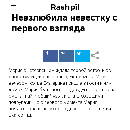
Skip
menu
Rashpil
to
Невзлюбила невестку с
content
первого взгляда
Поделиться
Поделиться
в Facebook
ВКонтакте
Мария с нетерпением ждала первой встречи со
своей будущей свекровью, Екатериной. Уже
вечером, когда Екатерина пришла в гости к ним
домой, Мария была полна надежды на то, что они
смогут найти общий язык и стать хорошими
подругами. Но с первого момента Мария
почувствовала некую холодность в отношении
Екатерины.