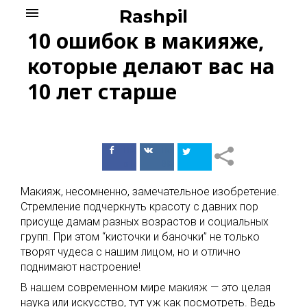
Skip
menu
Rashpil
to
10 ошибок в макияже,
content
которые делают вас на
10 лет старше
Поделиться
Поделиться
в Facebook
ВКонтакте
Макияж, несомненно, замечательное изобретение.
Стремление подчеркнуть красоту с давних пор
присуще дамам разных возрастов и социальных
групп. При этом “кисточки и баночки” не только
творят чудеса с нашим лицом, но и отлично
поднимают настроение!
В нашем современном мире макияж — это целая
наука или искусство, тут уж как посмотреть. Ведь