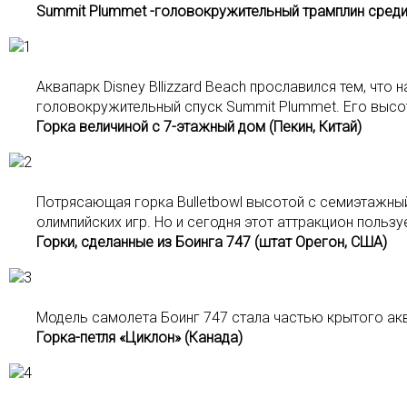
Summit Plummet -головокружительный трамплин сред
Аквапарк Disney Bllizzard Beach прославился тем, что
головокружительный спуск Summit Plummet. Его высот
Горка величиной с 7-этажный дом (Пекин, Китай)
Потрясающая горка Bulletbowl высотой с семиэтажны
олимпийских игр. Но и сегодня этот аттракцион польз
Горки, сделанные из Боинга 747 (штат Орегон, США)
Модель самолета Боинг 747 стала частью крытого акв
Горка-петля «Циклон» (Канада)