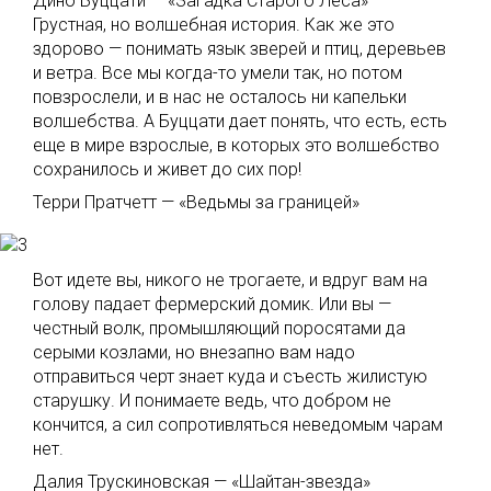
Дино Буццати — «Загадка Старого Леса»
Грустная, но волшебная история. Как же это
здорово — понимать язык зверей и птиц, деревьев
и ветра. Все мы когда-то умели так, но потом
повзрослели, и в нас не осталось ни капельки
волшебства. А Буццати дает понять, что есть, есть
еще в мире взрослые, в которых это волшебство
сохранилось и живет до сих пор!
Терри Пратчетт — «Ведьмы за границей»
Вот идете вы, никого не трогаете, и вдруг вам на
голову падает фермерский домик. Или вы —
честный волк, промышляющий поросятами да
серыми козлами, но внезапно вам надо
отправиться черт знает куда и съесть жилистую
старушку. И понимаете ведь, что добром не
кончится, а сил сопротивляться неведомым чарам
нет.
Далия Трускиновская — «Шайтан-звезда»