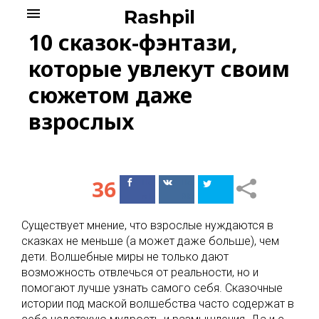
Skip
menu
Rashpil
to
10 сказок-фэнтази,
content
которые увлекут своим
сюжетом даже
взрослых
36
Поделиться
Поделиться
в Facebook
ВКонтакте
Существует мнение, что взрослые нуждаются в
сказках не меньше (а может даже больше), чем
дети. Волшебные миры не только дают
возможность отвлечься от реальности, но и
помогают лучше узнать самого себя. Сказочные
истории под маской волшебства часто содержат в