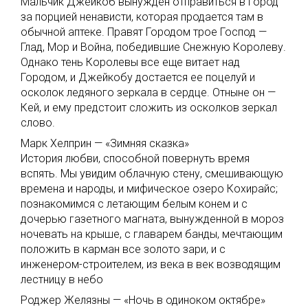
Мальчик Джейкоб вынужден отправиться в Город
за порцией ненависти, которая продается там в
обычной аптеке. Правят Городом трое Господ —
Глад, Мор и Война, победившие Снежную Королеву.
Однако тень Королевы все еще витает над
Городом, и Джейкобу достается ее поцелуй и
осколок ледяного зеркала в сердце. Отныне он —
Кей, и ему предстоит сложить из осколков зеркал
слово.
Марк Хелприн — «Зимняя сказка»
История любви, способной повернуть время
вспять. Мы увидим облачную стену, смешивающую
времена и народы, и мифическое озеро Кохирайс;
познакомимся с летающим белым конем и с
дочерью газетного магната, вынужденной в мороз
ночевать на крыше, с главарем банды, мечтающим
положить в карман все золото зари, и с
инженером-строителем, из века в век возводящим
лестницу в небо
Роджер Желязны — «Ночь в одиноком октябре»