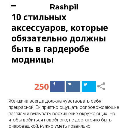
Skip
menu
Rashpil
to
10 стильных
content
аксессуаров, которые
обязательно должны
быть в гардеробе
модницы
250
Поделиться
Поделиться
в Facebook
ВКонтакте
Женщина всегда должна чувствовать себя
прекрасной. Ей приятно ощущать сопровождающие
взгляды и вызывать восхищение окружающих. Но
чтобы добиться подобного, не достаточно быть
очаровашкой, нужно уметь правильно