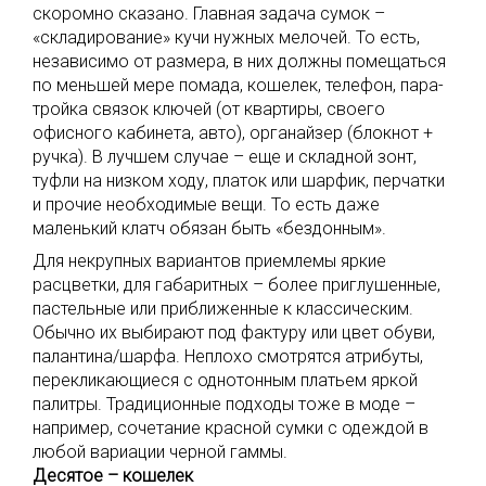
скоромно сказано. Главная задача сумок –
«складирование» кучи нужных мелочей. То есть,
независимо от размера, в них должны помещаться
по меньшей мере помада, кошелек, телефон, пара-
тройка связок ключей (от квартиры, своего
офисного кабинета, авто), органайзер (блокнот +
ручка). В лучшем случае – еще и складной зонт,
туфли на низком ходу, платок или шарфик, перчатки
и прочие необходимые вещи. То есть даже
маленький клатч обязан быть «бездонным».
Для некрупных вариантов приемлемы яркие
расцветки, для габаритных – более приглушенные,
пастельные или приближенные к классическим.
Обычно их выбирают под фактуру или цвет обуви,
палантина/шарфа. Неплохо смотрятся атрибуты,
перекликающиеся с однотонным платьем яркой
палитры. Традиционные подходы тоже в моде –
например, сочетание красной сумки с одеждой в
любой вариации черной гаммы.
Десятое – кошелек