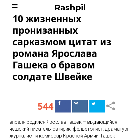
Skip
menu
Rashpil
to
10 жизненных
content
пронизанных
сарказмом цитат из
романа Ярослава
Гашека о бравом
солдате Швейке
544
Поделиться
Поделиться
в Facebook
ВКонтакте
апреля родился Ярослав Гашек – выдающийся
чешский писатель-сатирик, фельетонист, драматург,
журналист и комиссар Красной Армии. Гашек