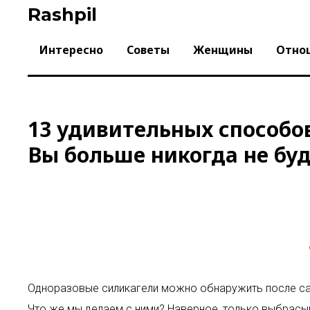
Skip
Rashpil
to
content
Интересно
Советы
Женщины
Отно
13 удивительных способо
Вы больше никогда не бу
Одноразовые силикагели можно обнаружить после сам
Что же мы делаем с ними? Наверное, только выбрасы