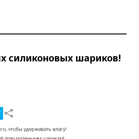
ых силиконовых шариков!
го, чтобы удерживать влагу!
ий этим маленьким шарикам!