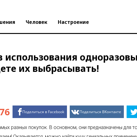
шения
Человек
Настроение
в использования одноразов
дете их выбрасывать!
76
Поделиться в Facebook
Поделиться ВКонтакте
ых разных покупок. В основном, они предназначены для то
ваем! Оказывается, можно найти кучу гениальных применен