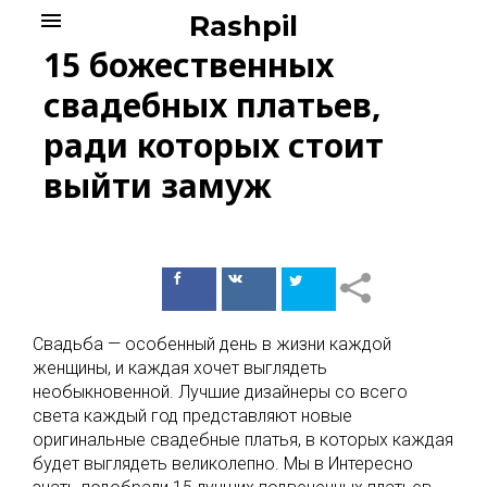
Skip
menu
Rashpil
to
15 божественных
content
свадебных платьев,
ради которых стоит
выйти замуж
Поделиться
Поделиться
в Facebook
ВКонтакте
Свадьба — особенный день в жизни каждой
женщины, и каждая хочет выглядеть
необыкновенной. Лучшие дизайнеры со всего
света каждый год представляют новые
оригинальные свадебные платья, в которых каждая
будет выглядеть великолепно. Мы в Интересно