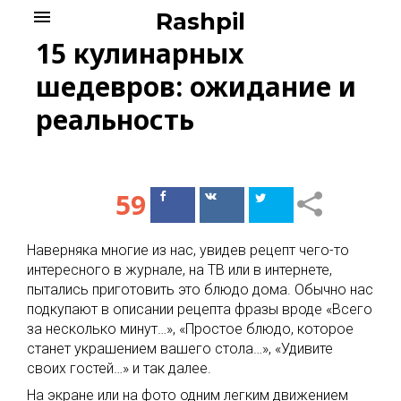
Skip
menu
Rashpil
to
15 кулинарных
content
шедевров: ожидание и
реальность
59
Поделиться
Поделиться
в Facebook
ВКонтакте
Наверняка многие из нас, увидев рецепт чего-то
интересного в журнале, на ТВ или в интернете,
пытались приготовить это блюдо дома. Обычно нас
подкупают в описании рецепта фразы вроде «Всего
за несколько минут…», «Простое блюдо, которое
станет украшением вашего стола…», «Удивите
своих гостей…» и так далее.
На экране или на фото одним легким движением