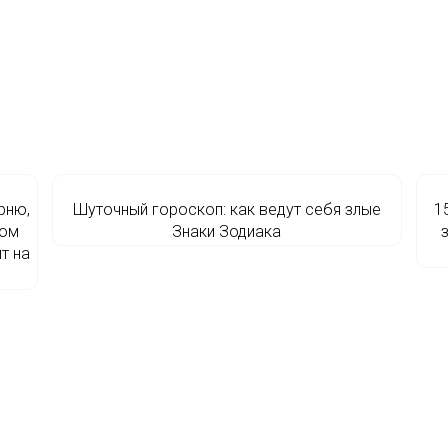
рню,
Шуточный гороскоп: как ведут себя злые
1
мом
Знаки Зодиака
т на