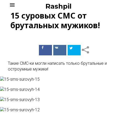
Skip
menu
Rashpil
to
15 суровых СМС от
content
брутальных мужиков!
Поделиться
Поделиться
в Facebook
ВКонтакте
Такие СМС-ки могли написать только брутальные и
остроумные мужики!