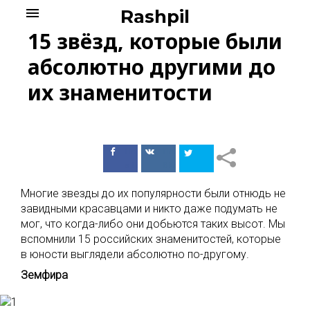
Skip
menu
Rashpil
to
15 звёзд, которые были
content
абсолютно другими до
их знаменитости
Поделиться
Поделиться
в Facebook
ВКонтакте
Многие звезды до их популярности были отнюдь не
завидными красавцами и никто даже подумать не
мог, что когда-либо они добьются таких высот. Мы
вспомнили 15 российских знаменитостей, которые
в юности выглядели абсолютно по-другому.
Земфира