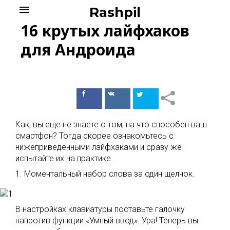
Skip
menu
Rashpil
to
16 крутых лайфхаков
content
для Андроида
Поделиться
Поделиться
в Facebook
ВКонтакте
Как, вы еще не знаете о том, на что способен ваш
смартфон? Тогда скорее ознакомьтесь с
нижеприведенными лайфхаками и сразу же
испытайте их на практике.
1. Моментальный набор слова за один щелчок.
В настройках клавиатуры поставьте галочку
напротив функции «Умный ввод». Ура! Теперь вы