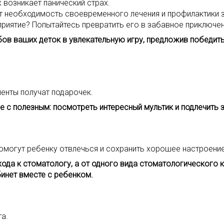
 возникает панический страх.
 необходимость своевременного лечения и профилактики з
риятие? Попытайтесь превратить его в забавное приключен
зубов ваших деток в увлекательную игру, предложив побед
енты получат подарочек.
е с полезным: посмотреть интересный мультик и подлечить з
омогут ребенку отвлечься и сохранить хорошее настроение
хода к стоматологу, а от одного вида стоматологического
бинет вместе с ребенком.
а.