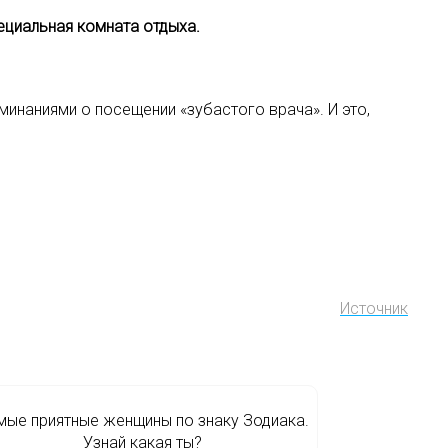
ециальная комната отдыха.
инаниями о посещении «зубастого врача». И это,
Источник
мые приятные женщины по знаку Зодиака.
Узнай какая ты?