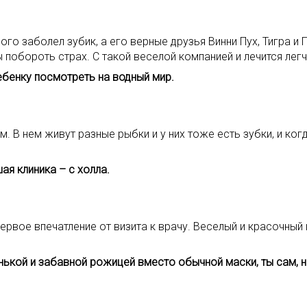
ого заболел зубик, а его верные друзья Винни Пух, Тигра и 
побороть страх. С такой веселой компанией и лечится легч
ебенку посмотреть на водный мир.
 В нем живут разные рыбки и у них тоже есть зубки, и когд
шая клиника – с холла.
первое впечатление от визита к врачу. Веселый и красочны
енькой и забавной рожицей вместо обычной маски, ты сам, 