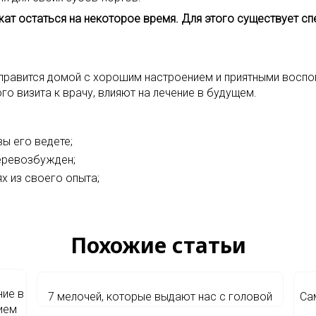
жат остаться на некоторое время. Для этого существует сп
правится домой с хорошим настроением и приятными воспом
го визита к врачу, влияют на лечение в будущем.
вы его ведете;
перевозбужден;
х из своего опыта;
Похожие статьи
ние в
7 мелочей, которые выдают нас с головой
Са
чием