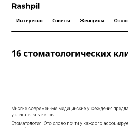
Skip
Rashpil
to
content
Интересно
Советы
Женщины
Отно
16 стоматологических кли
Многие современные медицинские учреждения предла
увлекательные игры.
Стоматология. Это слово почти у каждого ассоцииру