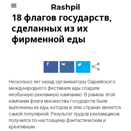
Skip
menu
Rashpil
to
18 флагов государств,
content
сделанных из их
фирменной еды
Поделиться
Поделиться
в Facebook
ВКонтакте
Несколько лет назад организаторы Сиднейского
международного фестиваля еды создали
необычную рекламную кампанию. В рамках этой
кампании флаги множества государств были
выполнены из еды, которая в этих странах является
самой популярной. Результат трудов рекламщиков
получился по-настоящему фантастическим и
креативным.