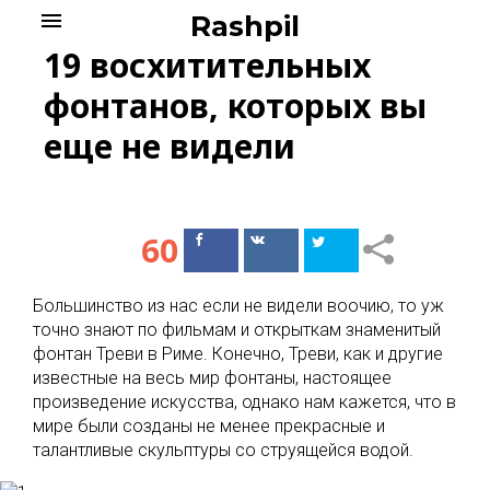
Skip
menu
Rashpil
to
19 восхитительных
content
фонтанов, которых вы
еще не видели
60
Поделиться
Поделиться
в Facebook
ВКонтакте
Большинство из нас если не видели воочию, то уж
точно знают по фильмам и открыткам знаменитый
фонтан Треви в Риме. Конечно, Треви, как и другие
известные на весь мир фонтаны, настоящее
произведение искусства, однако нам кажется, что в
мире были созданы не менее прекрасные и
талантливые скульптуры со струящейся водой.