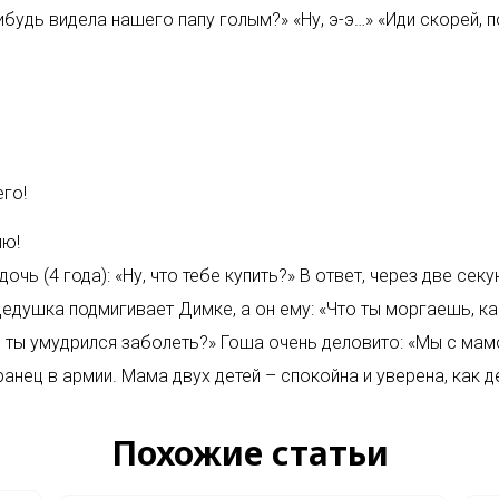
будь видела нашего папу голым?» «Ну, э-э…» «Иди скорей, п
его!
ию!
 (4 года): «Ну, что тебе купить?» В ответ, через две секун
душка подмигивает Димке, а он ему: «Что ты моргаешь, ка
чем ты умудрился заболеть?» Гоша очень деловито: «Мы с мам
анец в армии. Мама двух детей – спокойна и уверена, как 
Похожие статьи