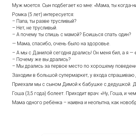
Муж моется. Сын подбегает ко мне: «Мама, ты когда-ни
Ромка (5 лет) интересуется:
– Папа, ты разве трусливый?
– Нет, не трусливый.
– А почему ты спишь с мамой? Боишься спать один?
— Мама, спасибо, очень было на здоровье.
– А мы с Данилой сегодня дрались! Он меня бил, а я — 
– Почему же вы дрались?
– Мы дрались за первое место по хорошему поведен
Заходим в большой супермаркет, у входа спрашиваю дочь
Приехали мы с сыном Димой к бабушке с дедушкой. Де
Гоша (3,5 года) болеет. Приходит врач: «Ну, Гоша, и 
Мама одного ребёнка – наивна и неопытна, как новобр