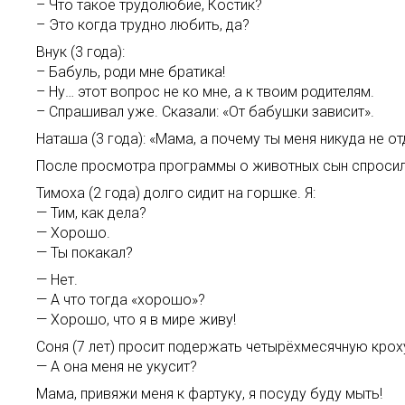
– Что такое трудолюбие, Костик?
– Это когда трудно любить, да?
Внук (3 года):
– Бабуль, роди мне братика!
– Ну… этот вопрос не ко мне, а к твоим родителям.
– Спрашивал уже. Сказали: «От бабушки зависит».
Наташа (3 года): «Мама, а почему ты меня никуда не от
После просмотра программы о животных сын спросил:
Тимоха (2 года) долго сидит на горшке. Я:
— Тим, как дела?
— Хорошо.
— Ты покакал?
— Нет.
— А что тогда «хорошо»?
— Хорошо, что я в мире живу!
Соня (7 лет) просит подержать четырёхмесячную кроху
— А она меня не укусит?
Мама, привяжи меня к фартуку, я посуду буду мыть!