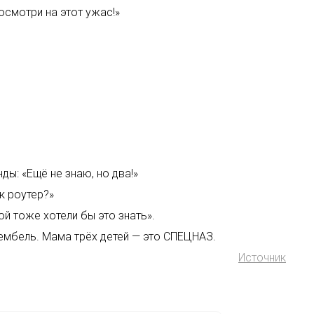
осмотри на этот ужас!»
ды: «Ещё не знаю, но два!»
к роутер?»
ой тоже хотели бы это знать».
дембель. Мама трёх детей — это СПЕЦНАЗ.
Источник