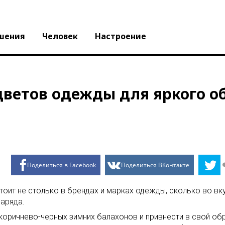
шения
Человек
Настроение
цветов одежды для яркого о
Поделиться в Facebook
Поделиться ВКонтакте
оит не столько в брендах и марках одежды, сколько во вк
наряда.
оричнево-черных зимних балахонов и привнести в свой обр