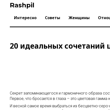
Skip
Rashpil
to
content
Интересно
Советы
Женщины
Отно
20 идеальных сочетаний 
Секрет запоминающегося и гармоничного образа сост
Первое, что бросается в глаза – это цветовая гамма 
И весной самое время выбраться из бесцветно-серо-к