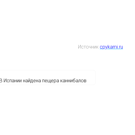
Источник
cpykami.ru
В Испании найдена пещера каннибалов