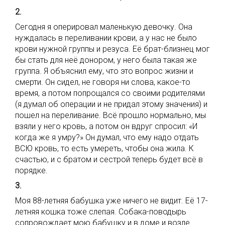
2.
Сегодня я оперировал маленькую девочку. Она
нуждалась в переливании крови, а у нас не было
крови нужной группы и резуса. Её брат-близнец мог
бы стать для неё донором, у него была такая же
группа. Я объяснил ему, что это вопрос жизни и
смерти. Он сидел, не говоря ни слова, какое-то
время, а потом попрощался со своими родителями
(я думал об операции и не придал этому значения) и
пошел на переливание. Всё прошло нормально, мы
взяли у него кровь, а потом он вдруг спросил: «И
когда же я умру?» Он думал, что ему надо отдать
ВСЮ кровь, то есть умереть, чтобы она жила. К
счастью, и с братом и сестрой теперь будет всё в
порядке.
3.
Моя 88-летняя бабушка уже ничего не видит. Её 17-
летняя кошка тоже слепая. Собака-поводырь
сопровождает мою бабушку и в доме и возле