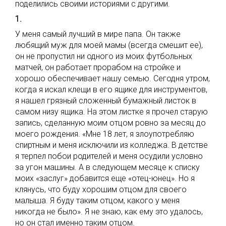
поделились своими историями с другими.
1.
У меня самый лучший в мире папа. Он также
любящий муж для моей мамы (всегда смешит ее),
он не пропустил ни одного из моих футбольных
матчей, он работает прорабом на стройке и
хорошо обеспечивает нашу семью. Сегодня утром,
когда я искал клещи в его ящике для инструментов,
я нашел грязный сложенный бумажный листок в
самом низу ящика. На этом листке я прочел старую
запись, сделанную моим отцом ровно за месяц до
моего рождения. «Мне 18 лет, я злоупотребляю
спиртным и меня исключили из колледжа. В детстве
я терпел побои родителей и меня осудили условно
за угон машины. А в следующем месяце к списку
моих «заслуг» добавится еще «отец-юнец». Но я
клянусь, что буду хорошим отцом для своего
малыша. Я буду таким отцом, какого у меня
никогда не было». Я не знаю, как ему это удалось,
но он стал именно таким отцом.