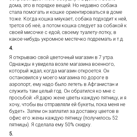
дома, это в порядке вещей. Но недавно собака
стала помогать и кошке ориентироваться в доме
тоже. Когда кошка мяукает, собака подходит к ней,
трется об неё, а потом кошка следует за собакой к
своей мисочке с едой, своему туалету-лотку, в
какое-нибудь укромное местечко подремать и т.д.
4.
Я открываю свой цветочный магазин в 7 утра.
Однажды я увидела возле магазина военного,
который ждал, когда магазин откроется. Он
остановился у моего магазина по дороге в
аэропорт, ему надо было лететь в Афганистан и
служить там целый год. Он обратился ко мне с
просьбой: «Я дарю жене цветы каждую пятницу, и я
хочу, чтобы вы отправляли ей букеты, пока меня не
будет». Затем он заплатил за доставку цветов в
офис его жены каждую пятницу (получилось 52
пятницы). Я сделала ему 50% скидку.
5.