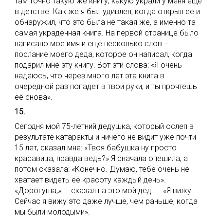
там точно такую же книгу, какую украли у меня еще
в детстве. Как же я был удивлен, когда открыл ее и
обнаружил, что это была не такая же, а именно та
самая украденная книга. На первой странице было
написано мое имя и еще несколько слов –
послание моего деда, которое он написал, когда
подарил мне эту книгу. Вот эти слова: «Я очень
надеюсь, что через много лет эта книга в
очередной раз попадет в твои руки, и ты прочтешь
её снова».
15.
Сегодня мой 75-летний дедушка, который ослеп в
результате катаракты и ничего не видит уже почти
15 лет, сказал мне: «Твоя бабушка ну просто
красавица, правда ведь?» Я сначала опешила, а
потом сказала: «Конечно. Думаю, тебе очень не
хватает видеть её красоту каждый день».
«Дорогуша,» — сказал на это мой дед. — «Я вижу.
Сейчас я вижу это даже лучше, чем раньше, когда
мы были молодыми».