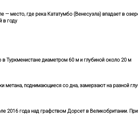
е — место, где река Кататумбо (Венесуэла) впадает в озе
 в году
р в Туркменистане диаметром 60 м и глубиной около 20 м
ки метана, поднимающиеся со дна, замерзают на разной гл
ле 2016 года над графством Дорсет в Великобритании. При