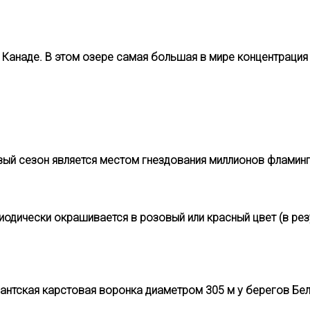
в Канаде. В этом озере самая большая в мире концентрация 
ивый сезон является местом гнездования миллионов фламин
риодически окрашивается в розовый или красный цвет (в ре
гантская карстовая воронка диаметром 305 м у берегов Бели