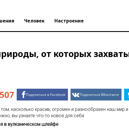
шения
Человек
Настроение
природы, от которых захват
507
Поделиться в Facebook
Поделиться ВКонтакте
ом, насколько красив, огромен и разнообразен наш мир и 
жно, вы узнаете что-то новое для себя.
тся в вулканическом шлейфе