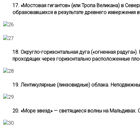
17. «Мос­то­вая ги­ган­тов» (или Тропа Великана) в С
образовавшихся в результате древнего извержения в
18. Округло-горизонтальная дуга («огненная радуга»)
проходящих через горизонтально расположенные пло
19. Лентикулярные (линзовидные) облака. Неподвижн
20. «Море звезд» — светящиеся волны на Мальдивах. 