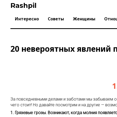
Skip
Rashpil
to
content
Интересно
Советы
Женщины
Отно
20 невероятных явлений 
1
За повседневными делами и заботами мы забываем о т
чего стоит! Но давайте посмотрим и на другие — возмо
1. Грязевые грозы. Возникают, когда молния появляе