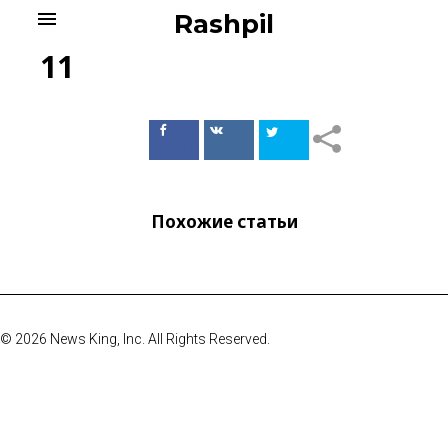
Skip
menu
Rashpil
to
content
11
Поделиться
Поделиться
в Facebook
ВКонтакте
Похожие статьи
© 2026 News King, Inc. All Rights Reserved.