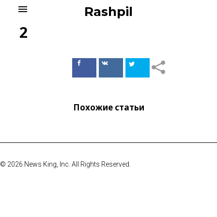
Skip
menu
Rashpil
to
content
2
Поделиться
Поделиться
в Facebook
ВКонтакте
Похожие статьи
© 2026 News King, Inc. All Rights Reserved.