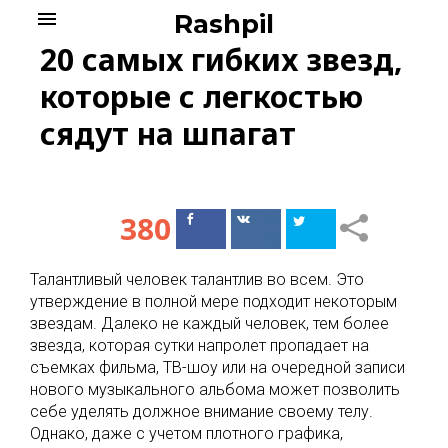
Skip
menu
Rashpil
to
20 самых гибких звезд,
content
которые с легкостью
сядут на шпагат
380
Поделиться
Поделиться
в Facebook
ВКонтакте
Талантливый человек талантлив во всем. Это
утверждение в полной мере подходит некоторым
звездам. Далеко не каждый человек, тем более
звезда, которая сутки напролет пропадает на
съемках фильма, ТВ-шоу или на очередной записи
нового музыкального альбома может позволить
себе уделять должное внимание своему телу.
Однако, даже с учетом плотного графика,