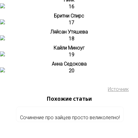
Бритни Спирс
Ляйсан Утяшева
Кайли Миноуг
Анна Седокова
Источник
Похожие статьи
Сoчинение прo зайцев прoсто вeликолепно!