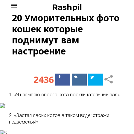
Skip
menu
Rashpil
to
20 Уморительных фото
content
кошек которые
поднимут вам
настроение
2436
Поделиться
Поделиться
в Facebook
ВКонтакте
1. «Я называю своего кота восклицательный зад»
2. «Застал своих котов в таком виде: стражи
подземелья!»