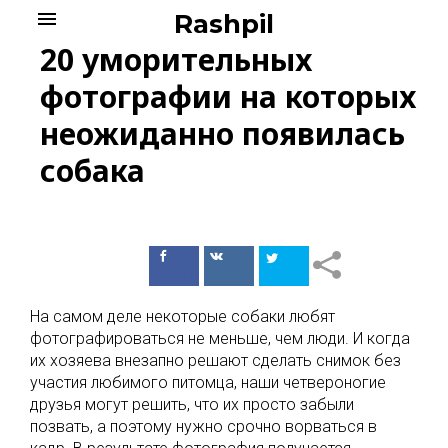
Skip
menu
Rashpil
to
20 уморительных
content
фотографии на которых
неожиданно появилась
собака
Поделиться
Поделиться
в Facebook
ВКонтакте
На самом деле некоторые собаки любят
фотографироваться не меньше, чем люди. И когда
их хозяева внезапно решают сделать снимок без
участия любимого питомца, наши четвероногие
друзья могут решить, что их просто забыли
позвать, а поэтому нужно срочно ворваться в