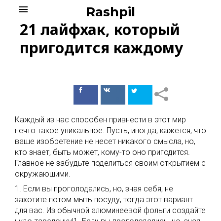
Skip
menu
Rashpil
to
21 лайфхак, который
content
пригодится каждому
Поделиться
Поделиться
в Facebook
ВКонтакте
Каждый из нас способен привнести в этот мир
нечто такое уникальное. Пусть, иногда, кажется, что
ваше изобретение не несет никакого смысла, но,
кто знает, быть может, кому-то оно пригодится.
Главное не забудьте поделиться своим открытием с
окружающими.
1. Если вы проголодались, но, зная себя, не
захотите потом мыть посуду, тогда этот вариант
для вас. Из обычной алюминеевой фольги создайте