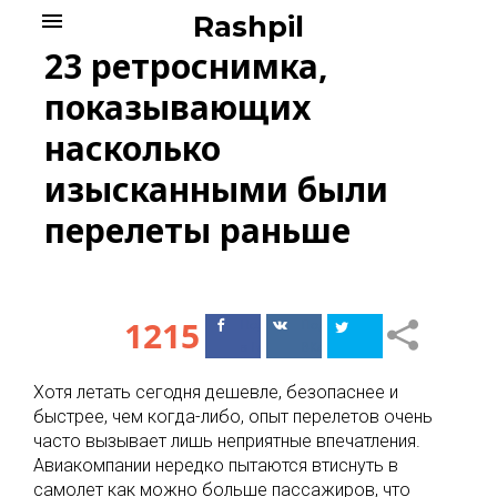
Skip
menu
Rashpil
to
23 ретроснимка,
content
показывающих
насколько
изысканными были
перелеты раньше
1215
Поделиться
Поделиться
в Facebook
ВКонтакте
Хотя летать сегодня дешевле, безопаснее и
быстрее, чем когда-либо, опыт перелетов очень
часто вызывает лишь неприятные впечатления.
Авиакомпании нередко пытаются втиснуть в
самолет как можно больше пассажиров, что