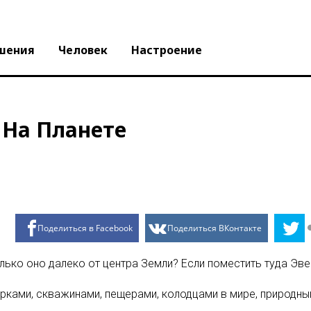
шения
Человек
Настроение
 На Планете
Поделиться в Facebook
Поделиться ВКонтакте
лько оно далеко от центра Земли? Если поместить туда Эв
рками, скважинами, пещерами, колодцами в мире, природн