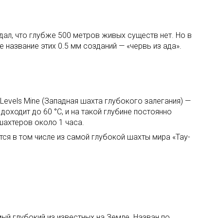
дал, что глубже 500 метров живых существ нет. Но в
 название этих 0.5 мм созданий — «червь из ада».
Levels Mine (Западная шахта глубокого залегания) —
оходит до 60 °C, и на такой глубине постоянно
шахтеров около 1 часа.
ся в том числе из самой глубокой шахты мира «Тау-
ый глубокий из известных на Земле. Назван по