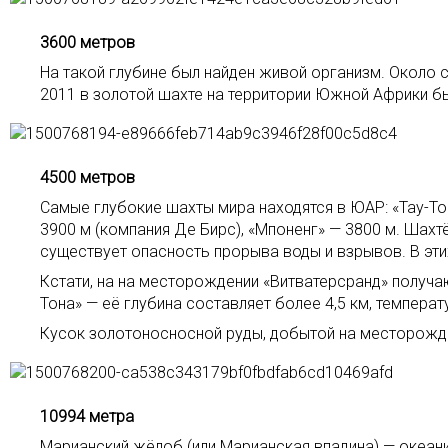
3600 метров
На такой глубине был найден живой организм. Около 
2011 в золотой шахте на территории Южной Африки был
4500 метров
Самые глубокие шахты мира находятся в ЮАР: «Тау-Тон
3900 м (компания Де Бирс), «Мпоненг» — 3800 м. Шахт
существует опасность прорыва воды и взрывов. В эт
Кстати, на на месторождении «Витватерсранд» получа
Тона» — её глубина составляет более 4,5 км, темпера
Кусок золотоносносной руды, добытой на месторожд
10994 метра
Марианский жёлоб (или Марианская впадина) — океани