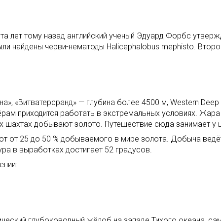
ста лет тому назад английский ученый Эдуард Форбс утверж
и найдены черви-нематоды Halicephalobus mephisto. Второе
а», «Витватерсранд» — глубина более 4500 м, Western Deep 
ёрам приходится работать в экстремальных условиях. Жара д
их шахтах добывают золото. Путешествие сюда занимает у 
ют от 25 до 50 % добываемого в мире золота. Добыча ведёт
тура в выработках достигает 52 градусов.
ении:
ческий глубоководный жёлоб на западе Тихого океана, сам