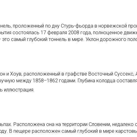
нель, проложенный по дну Стурь-фьорда в норвежской пров
рытия состоялась 17 февраля 2008 года, полноценное движе
— это самый глубокий тоннель в мире. Уклон дорожного поло
н и Хоув, расположенный в графстве Восточный Суссекс, Ан
ручную между 1858–1862 годами. Глубина колодца составля
шь иллюстрация.
пах. Расположена она на территории Словении, недалеко о
оду. В пещере расположен самый глубокий в мире карстовый