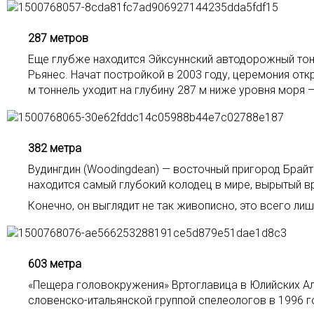
287 метров
Еще глубже находится Эйксуннский автодорожный тон
Рьянес. Начат постройкой в 2003 году, церемония отк
м тоннель уходит на глубину 287 м ниже уровня моря 
382 метра
Вудингдин (Woodingdean) — восточный пригород Брайто
находится самый глубокий колодец в мире, вырытый в
Конечно, он выглядит не так живописно, это всего ли
603 метра
«Пещера головокружения» Вртоглавица в Юлийских Аль
словенско-итальянской группой спелеологов в 1996 г