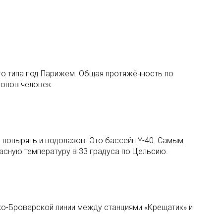
го типа под Парижем. Общая протяжённость по
ионов человек.
й понырять и водолазов. Это бассейн Y-40. Самым
асную температуру в 33 градуса по Цельсию.
ко-Броварской линии между станциями «Крещатик» и