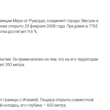
инции Мёре-ог-Румсдал, соединяет города Эйксунн и
ние открыто 23 февраля 2008 года. При длине в 7765
тна достигает 9.6 %.
глия. Он примечателен он тем, что на его территории
ет 392 метра.
т границы с Италией). Пещера открыта совместной
 колодец, его глубина — 603 метра.