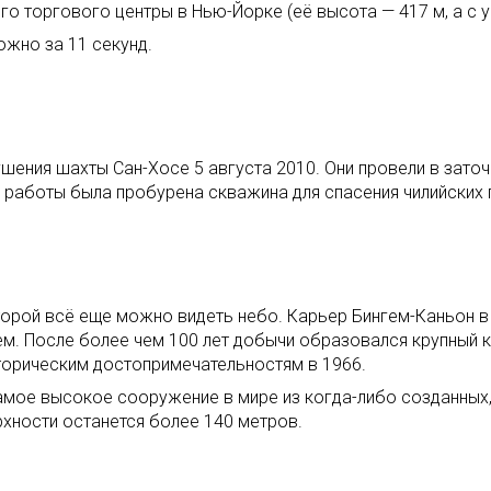
 торгового центры в Нью-Йорке (её высота — 417 м, а с у
можно за 11 секунд.
шения шахты Сан-Хосе 5 августа 2010. Они провели в заточ
й работы была пробурена скважина для спасения чилийских 
орой всё еще можно видеть небо. Карьер Бингем-Каньон в 
 После более чем 100 лет добычи образовался крупный кра
торическим достопримечательностям в 1966.
амое высокое сооружение в мире из когда-либо созданных,
рхности останется более 140 метров.