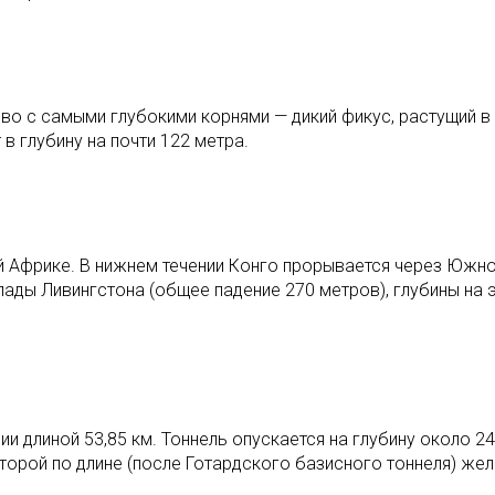
ево с самыми глубокими корнями — дикий фикус, растущий в
в глубину на почти 122 метра.
ой Африке. В нижнем течении Конго прорывается через Юж
ады Ливингстона (общее падение 270 метров), глубины на э
и длиной 53,85 км. Тоннель опускается на глубину около 2
торой по длине (после Готардского базисного тоннеля) же