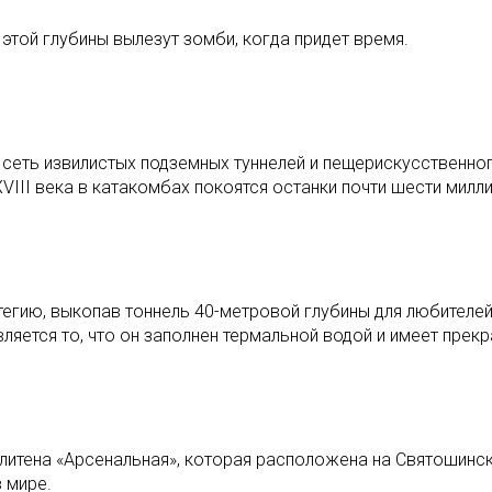
этой глубины вылезут зомби, когда придет время.
сеть извилистых подземных туннелей и пещерискусственно
VIII века в катакомбах покоятся останки почти шести милл
ратегию, выкопав тоннель 40-метровой глубины для любителе
яется то, что он заполнен термальной водой и имеет прекр
олитена «Арсенальная», которая расположена на Святошинс
 мире.