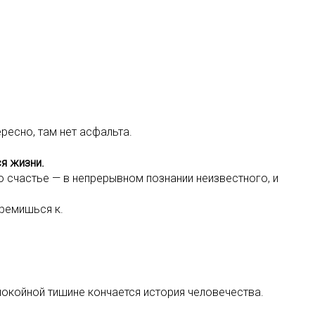
ресно, там нет асфальта.
ся жизни.
то счастье — в непрерывном познании неизвестного, и
тремишься к.
спокойной тишине кончается история человечества.