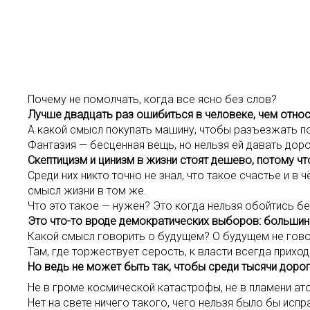
Почему не помолчать, когда все ясно без слов?
Лучше двадцать раз ошибиться в человеке, чем отно
А какой смысл покупать машину, чтобы разъезжать по 
Фантазия — бесценная вещь, но нельзя ей давать доро
Скептицизм и цинизм в жизни стоят дешево, потому чт
Среди них никто точно не знал, что такое счастье и в
смысл жизни в том же.
Что это такое — нужен? Это когда нельзя обойтись б
Это что-то вроде демократических выборов: большин
Какой смысл говорить о будущем? О будущем не говор
Там, где торжествует серость, к власти всегда приход
Но ведь не может быть так, чтобы среди тысячи дорог
Не в громе космической катастрофы, не в пламени ато
Нет на свете ничего такого, чего нельзя было бы испр