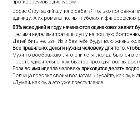
противоречивые дискуссии.
Борис Стругацкий шутил о себе: «Я только половина п
единицу. А их романы полны глубоких и философских
83% всех дней в году начинаются одинаково: звенит б
Целыми неделями тратишь душу на пошлую болтовню, 
Детей бить нельзя. Их и без тебя будут всю жизнь кол
Все правильно: деньги нужны человеку для того, чтобы
Мухи-то воображают, что они летят, когда бьются в ст
Просто удивительно, как быстро проходят волны востор
Если во имя идеала человеку приходится делать подло
Волчица говорит своим волчатам: «Кусайте, как я», и э
«Думай, как я», а это уже преступление.