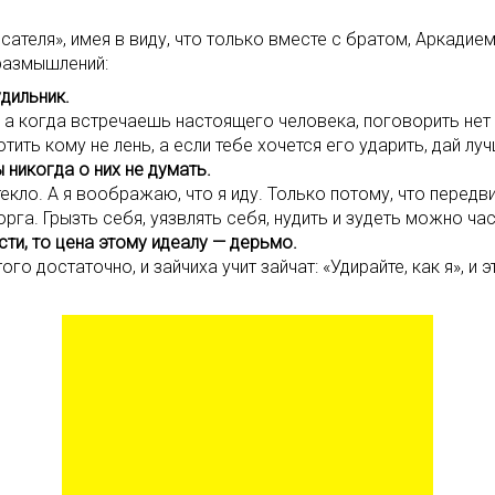
исателя», имея в виду, что только вместе с братом, Аркади
 размышлений:
удильник.
а когда встречаешь настоящего человека, поговорить нет
отить кому не лень, а если тебе хочется его ударить, дай л
 никогда о них не думать.
екло. А я воображаю, что я иду. Только потому, что передв
га. Грызть себя, уязвлять себя, нудить и зудеть можно часа
сти, то цена этому идеалу — дерьмо.
того достаточно, и зайчиха учит зайчат: «Удирайте, как я», и