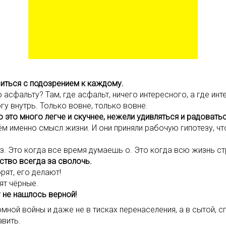
ситься с подозрением к каждому.
асфальту? Там, где асфальт, ничего интересного, а где инте
гу внутрь. Только вовне, только вовне.
о это много легче и скучнее, нежели удивляться и радовать
 чём именно смысл жизни. И они приняли рабочую гипотезу, ч
ез. Это когда все время думаешь о. Это когда всю жизнь с
ство всегда за сволочь.
ят, его делают!
ят чёрные.
 не нашлось верной!
мной войны и даже не в тисках перенаселения, а в сытой, 
авить.