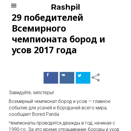
Skip
menu
Rashpil
to
29 победителей
content
Всемирного
чемпионата бород и
усов 2017 года
Поделиться
Поделиться
в Facebook
ВКонтакте
Завидуйте, хипстеры!
Всемирный чемпионат бород и усов — главное
событие для усачей и бородачей всего мира,
сообщает Bored Panda.
Чемпионаты проводятся дважды в год, начиная с
1990-го. За это время отращивание бороды и уход