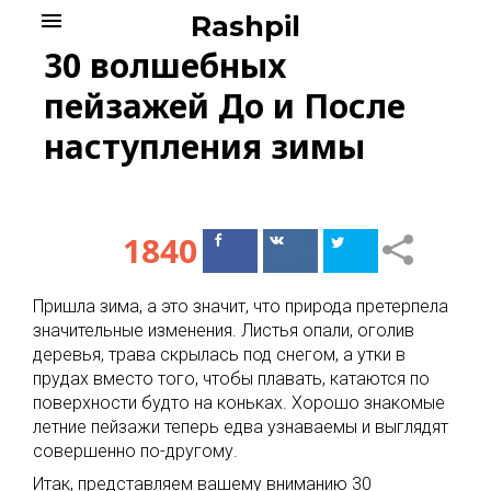
Skip
menu
Rashpil
to
30 волшебных
content
пейзажей До и После
наступления зимы
1840
Поделиться
Поделиться
в Facebook
ВКонтакте
Пришла зима, а это значит, что природа претерпела
значительные изменения. Листья опали, оголив
деревья, трава скрылась под снегом, а утки в
прудах вместо того, чтобы плавать, катаются по
поверхности будто на коньках. Хорошо знакомые
летние пейзажи теперь едва узнаваемы и выглядят
совершенно по-другому.
Итак, представляем вашему вниманию 30