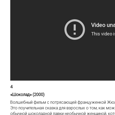
4
«Шоколад» (2000)
Волшебный фильм с потрясающей француженкой Жюл
Это поучительная сказка для взрослых о том, как мож
обычной шоколадной лавки необычной женщиной, кото