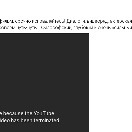
фильм, срочно исправляйтесь! Диалоги, видеоряд, актерская
совсем чуть-чуть… Философский, глубокий и очень «сильный