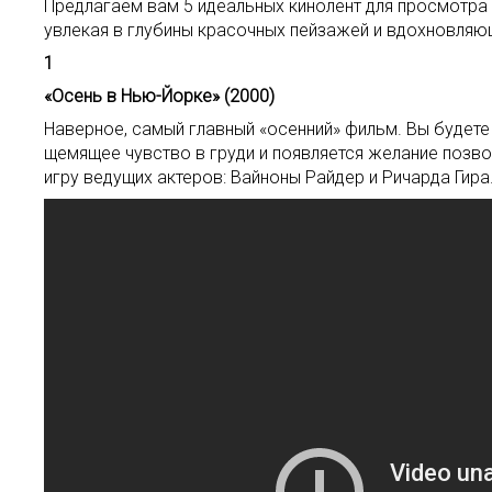
Предлагаем вам 5 идеальных кинолент для просмотра
увлекая в глубины красочных пейзажей и вдохновляю
1
«Осень в Нью-Йорке» (2000)
Наверное, самый главный «осенний» фильм. Вы будете 
щемящее чувство в груди и появляется желание позвон
игру ведущих актеров: Вайноны Райдер и Ричарда Гира