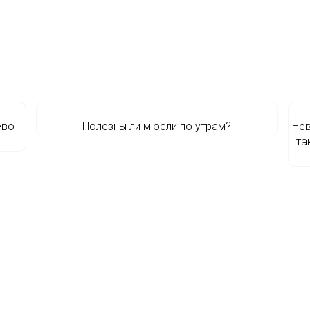
ево
Полезны ли мюсли по утрам?
Нев
та