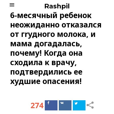
Skip
menu
Rashpil
to
6-месячный ребенок
content
неожиданно отказался
от гrудного молока, и
мама догадалась,
почему! Когда она
сходила к врачу,
подтвердились ее
худшие опасения!
274
Поделиться
Поделиться
в Facebook
ВКонтакте