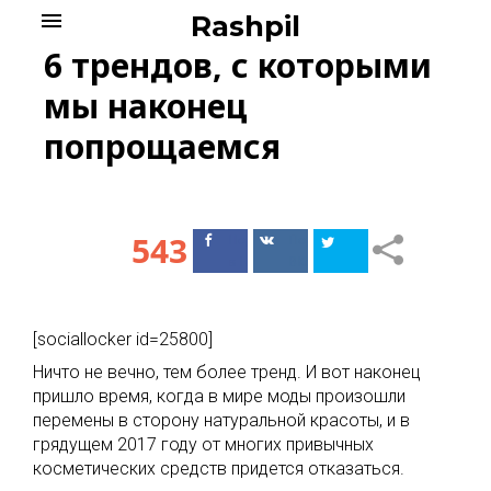
Skip
menu
Rashpil
to
6 трендов, с которыми
content
мы наконец
попрощаемся
543
Поделиться
Поделиться
в Facebook
ВКонтакте
[sociallocker id=25800]
Ничто не вечно, тем более тренд. И вот наконец
пришло время, когда в мире моды произошли
перемены в сторону натуральной красоты, и в
грядущем 2017 году от многих привычных
косметических средств придется отказаться.