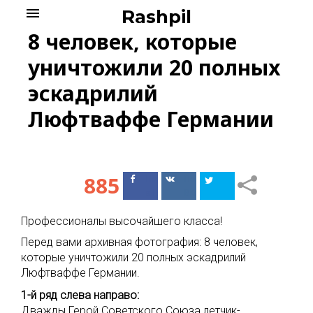
Skip
menu
Rashpil
to
8 человек, которые
content
уничтожили 20 полных
эскадрилий
Люфтваффе Германии
885
Поделиться
Поделиться
в Facebook
ВКонтакте
Профессионалы высочайшего класса!
Перед вами архивная фотография: 8 человек,
которые уничтожили 20 полных эскадрилий
Люфтваффе Германии.
1-й ряд слева направо:
Дважды Герой Советского Союза летчик-