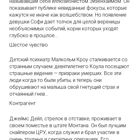
называвший себя иллюзионистом Эйзенхаймом. Он
показывает публике невиданные фокусы, которые
кажутся не иначе как волшебством. Но появление
девушки Софи дает толчок для целой вереницы
необъяснимых событий, корни которых уходят
глубоко в прошлое…
Шестое чувство
Детский психиатр Малкольм Кроу сталкивается со
странным случаем: девятилетнего Коула посещают
страшные видения — призраки умерших. Все эти
люди когда-то были убиты, и теперь они
обрушивают на малыша свой гнетущий страх и
отчаянный гнев…
Контрагент
Джеймс Дейл, стрелок в отставке, проживает в
своем поместье в штате Монтана. Он был лучшим
снайпером ЦРУ, когда служил и брал участие в
очень трудных и секретных операциях. Его