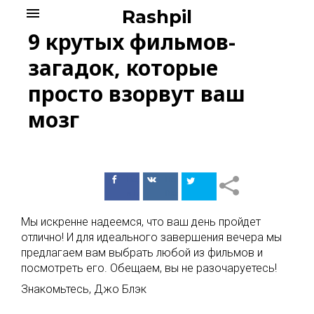
Skip
menu
Rashpil
to
9 крутых фильмов-
content
загадок, которые
просто взорвут ваш
мозг
Поделиться
Поделиться
в Facebook
ВКонтакте
Мы искренне надеемся, что ваш день пройдет
отлично! И для идеального завершения вечера мы
предлагаем вам выбрать любой из фильмов и
посмотреть его. Обещаем, вы не разочаруетесь!
Знакомьтесь, Джо Блэк