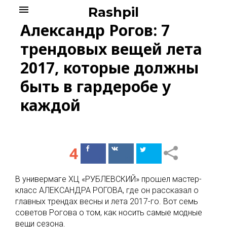
Skip
menu
Rashpil
to
Александр Рогов: 7
content
трендовых вещей лета
2017, которые должны
быть в гардеробе у
каждой
4
Поделиться
Поделиться
в Facebook
ВКонтакте
В универмаге ХЦ «РУБЛЕВСКИЙ» прошел мастер-
класс АЛЕКСАНДРА РОГОВА, где он рассказал о
главных трендах весны и лета 2017-го. Вот семь
советов Рогова о том, как носить самые модные
вещи сезона.