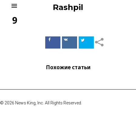
Skip
menu
Rashpil
to
content
9
Поделиться
Поделиться
в Facebook
ВКонтакте
Похожие статьи
© 2026 News King, Inc. All Rights Reserved.