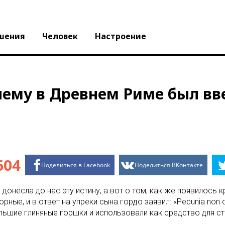
шения
Человек
Настроение
очему в Древнем Риме был вв
604
Поделиться в Facebook
Поделиться ВКонтакте
я донесла до нас эту истину, а вот о том, как же появилось
ные, и в ответ на упреки сына гордо заявил: «Pecunia non 
льшие глиняные горшки и использовали как средство для ст