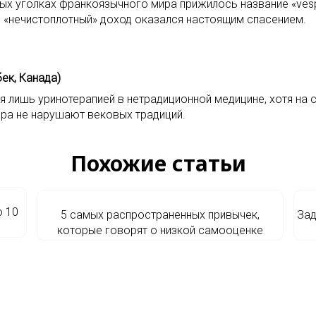
рых уголках франкоязычного мира прижилось название «vesp
й «нечистоплотный» доход оказался настоящим спасением.
ек, Канада)
я лишь уринотерапией в нетрадиционной медицине, хотя на
ера не нарушают вековых традиций.
Похожие статьи
о 10
5 самых распространенных привычек,
Зад
которые говорят о низкой самооценке