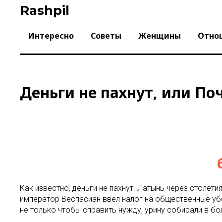
Skip
Rashpil
to
content
Интересно
Советы
Женщины
Отно
Деньги не пахнут, или П
Как известно, деньги не пахнут. Латынь через столети
император Веспасиан ввел налог на общественные убор
не только чтобы справить нужду, урину собирали в бо