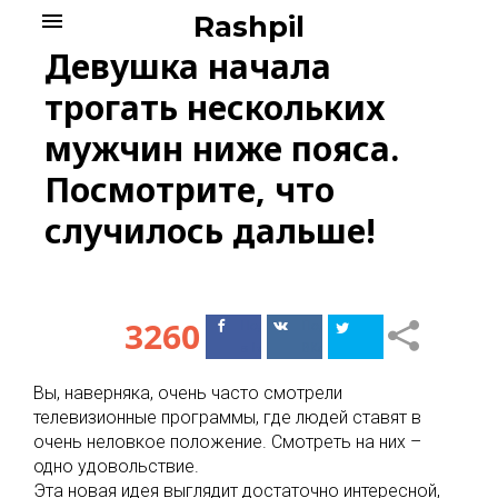
Skip
menu
Rashpil
to
Девушка начала
content
трогать нескольких
мужчин ниже пояса.
Посмотрите, что
случилось дальше!
3260
Поделиться
Поделиться
в Facebook
ВКонтакте
Вы, наверняка, очень часто смотрели
телевизионные программы, где людей ставят в
очень неловкое положение. Смотреть на них –
одно удовольствие.
Эта новая идея выглядит достаточно интересной,