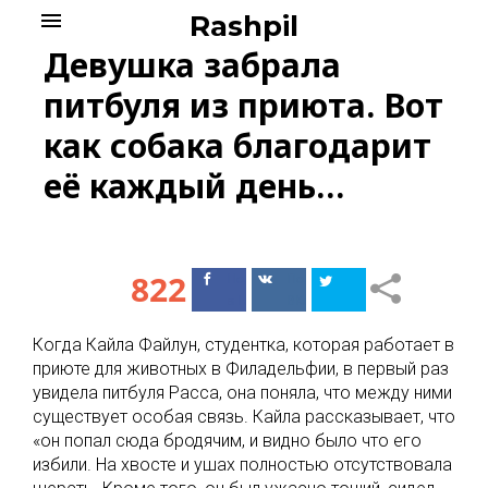
Skip
menu
Rashpil
to
Девушка забрала
content
питбуля из приюта. Вот
как собака благодарит
её каждый день…
822
Поделиться
Поделиться
в Facebook
ВКонтакте
Когда Кайла Файлун, студентка, которая работает в
приюте для животных в Филадельфии, в первый раз
увидела питбуля Расса, она поняла, что между ними
существует особая связь. Кайла рассказывает, что
«он попал сюда бродячим, и видно было что его
избили. На хвосте и ушах полностью отсутствовала