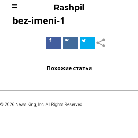
Skip
menu
Rashpil
to
content
bez-imeni-1
Поделиться
Поделиться
в Facebook
ВКонтакте
Похожие статьи
© 2026 News King, Inc. All Rights Reserved.