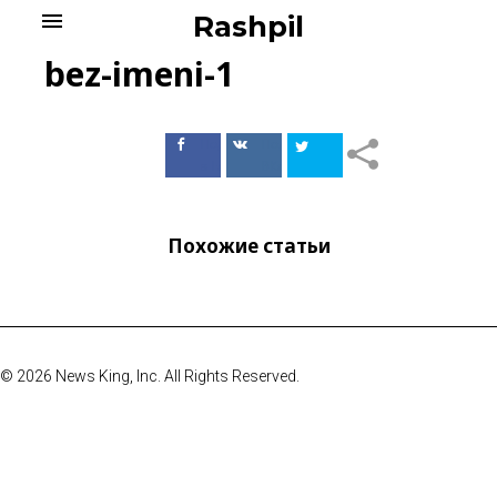
Skip
menu
Rashpil
to
content
bez-imeni-1
Поделиться
Поделиться
в Facebook
ВКонтакте
Похожие статьи
© 2026 News King, Inc. All Rights Reserved.