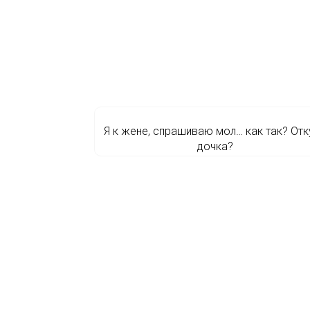
Я к жене, спрашиваю мол… как так? Отк
дочка?