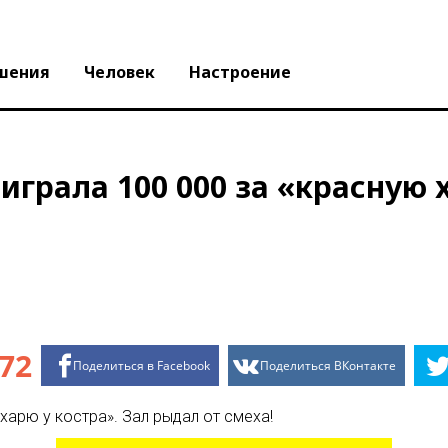
шения
Человек
Настроение
грала 100 000 за «красную 
72
Поделиться в Facebook
Поделиться ВКонтакте
харю у костра». Зал рыдал от смеха!