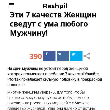
Skip
menu
Rashpil
to
Эти 7 качеств Женщин
content
сведут с ума любого
Мужчину!
390
Поделиться
Поделиться
в Facebook
ВКонтакте
Ни один мужчина не устоит перед женщиной,
которая совмещает в себе эти 7 качеств! Узнайте,
что так привлекает сильную половину в прекрасной
половине!
Многие женщины уверены, для того чтобы
привлекать мужчину нужно хотя бы немного
походить на роскошных моделей с обложек
глянцевых журналов. Увы, они далеко от истины.