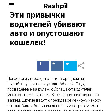
Skip
menu
Rashpil
to
Эти привычки
content
водителей убивают
авто и опустошают
кошелек!
Поделиться
Поделиться
в Facebook
ВКонтакте
Психологи утверждают, что в среднем на
выработку привычки уходит 66 дней. Годы,
проведенные за рулем, обогащают водителей
множеством привычек. Какие-то из них жизненно
важны. Другие ведут к преждевременному износу
автомобиля и большим денежным затратам. Эта