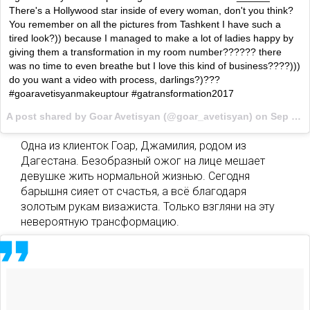
There's a Hollywood star inside of every woman, don't you think?
You remember on all the pictures from Tashkent I have such a
tired look?)) because I managed to make a lot of ladies happy by
giving them a transformation in my room number?????? there
was no time to even breathe but I love this kind of business????)))
do you want a video with process, darlings?)???
#goaravetisyanmakeuptour #gatransformation2017
A post shared by Goar Avetisyan (@goar_avetisyan) on
Sep 7, 2017 at 11:34am PDT
Одна из клиенток Гоар, Джамилия, родом из
Дагестана. Безобразный ожог на лице мешает
девушке жить нормальной жизнью. Сегодня
барышня сияет от счастья, а всё благодаря
золотым рукам визажиста. Только взгляни на эту
невероятную трансформацию.