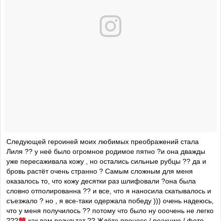
Следующей героиней моих любимых преображений стала
Лиля ?? у неё было огромное родимое пятно ?и она дважды
уже пересаживала кожу , но остались сильные рубцы ?? да и
бровь растёт очень странно ? Самым сложным для меня
оказалось то, что кожу десятки раз шлифовали ?она была
словно отполированна ?? и все, что я наносила скатывалось и
съезжало ? но , я все-таки одержала победу ))) очень надеюсь,
что у меня получилось ?? потому что было ну ооочень не легко
???
как вам результат ?? Ждёте процесс / реакцию / фото