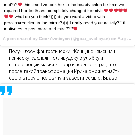
met?)?
this time I've took her to the beauty salon for hair, we
repaired her teeth and completely changed her style
what do you think?)))) do you want a video with
process/reaction in the mirror?)))) I really need your activity?? it
motivates to post more and mire???
A post shared by Goar Avetisyan (@goar_avetisyan) on
Aug 1, 2017 at 11:10am PDT
Получилось фантастически! Женщине изменили
прическу, сделали голливудскую улыбку и
потрясающий макияж. Гоар искренне верит, что
после такой трансформации Ирина сможет найти
свою вторую половину и завести семью. Браво!