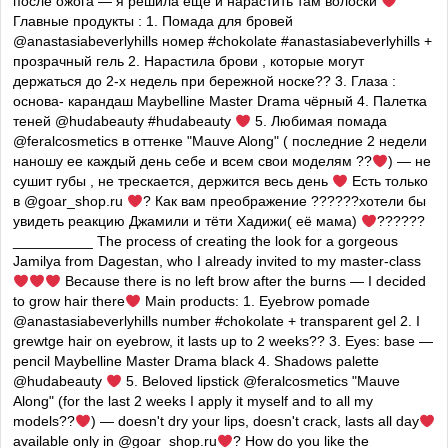
после ожога — я решила ещё и нарастить там волоски
Главные продукты : 1. Помада для бровей
@anastasiabeverlyhills номер #chokolate #anastasiabeverlyhills +
прозрачный гель 2. Нарастила брови , которые могут
держаться до 2-х недель при бережной носке?? 3. Глаза :
основа- карандаш Maybelline Master Drama чёрный 4. Палетка
теней @hudabeauty #hudabeauty
5. Любимая помада
@feralcosmetics в оттенке "Mauve Along" ( последние 2 недели
наношу ее каждый день себе и всем свои моделям ??
) — не
сушит губы , не трескается, держится весь день
Есть только
в @goar_shop.ru
? Как вам преображение ??????хотели бы
увидеть реакцию Джамили и тёти Хадижи( её мама)
??????
__________ The process of creating the look for a gorgeous
Jamilya from Dagestan, who I already invited to my master-class
Because there is no left brow after the burns — I decided
to grow hair there
Main products: 1. Eyebrow pomade
@anastasiabeverlyhills number #chokolate + transparent gel 2. I
grewtge hair on eyebrow, it lasts up to 2 weeks?? 3. Eyes: base —
pencil Maybelline Master Drama black 4. Shadows palette
@hudabeauty
5. Beloved lipstick @feralcosmetics "Mauve
Along" (for the last 2 weeks I apply it myself and to all my
models??
) — doesn't dry your lips, doesn't crack, lasts all day
available only in @goar_shop.ru
? How do you like the