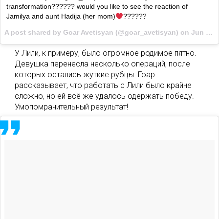
transformation?????? would you like to see the reaction of
Jamilya and aunt Hadija (her mom)
??????
A post shared by Goar Avetisyan (@goar_avetisyan) on
Jun 15, 2017 at 12:31pm PDT
У Лили, к примеру, было огромное родимое пятно.
Девушка перенесла несколько операций, после
которых остались жуткие рубцы. Гоар
рассказывает, что работать с Лили было крайне
сложно, но ей всё же удалось одержать победу.
Умопомрачительный результат!