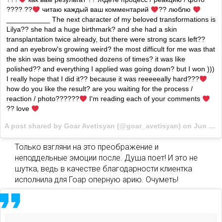
???? ??
читаю каждый ваш комментарий
?? люблю
___________ The next character of my beloved transformations is
Lilya?? she had a huge birthmark? and she had a skin
transplantation twice already, but there were strong scars left??
and an eyebrow's growing weird? the most difficult for me was that
the skin was being smoothed dozens of times? it was like
polished?? and everything I applied was going down? but I won )))
I really hope that I did it?? because it was reeeeeally hard???
how do you like the result? are you waiting for the process /
reaction / photo??????
I'm reading each of your comments
?? love
A post shared by Goar Avetisyan (@goar_avetisyan) on
Jun 6, 2017 at 11:56am PDT
Только взгляни на это преображение и
неподдельные эмоции после. Душа поет! И это не
шутка, ведь в качестве благодарности клиентка
исполнила для Гоар оперную арию. Очуметь!