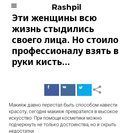
Skip
menu
Rashpil
to
Эти женщины всю
content
жизнь стыдились
своего лица. Но стоило
профессионалу взять в
руки кисть…
Поделиться
Поделиться
в Facebook
ВКонтакте
Макияж давно перестал быть способом навести
красоту, сегодня макияж превратился в высокое
искусство. При помощи косметики можно
подчеркнуть не только достоинства, но и скрыть
недостатки.