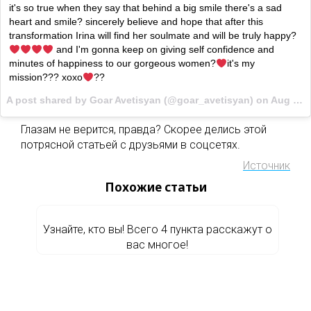
it's so true when they say that behind a big smile there's a sad
heart and smile? sincerely believe and hope that after this
transformation Irina will find her soulmate and will be truly happy?
and I'm gonna keep on giving self confidence and
minutes of happiness to our gorgeous women?
it's my
mission??? xoxo
??
A post shared by Goar Avetisyan (@goar_avetisyan) on
Aug 3, 2017 at 11:37am PDT
Глазам не верится, правда? Скорее делись этой
потрясной статьей с друзьями в соцсетях.
Источник
Похожие статьи
Узнайте, кто вы! Всего 4 пункта расскажут о
вас многое!