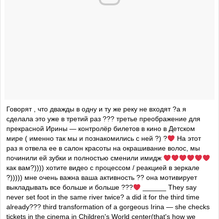
Говорят , что дважды в одну и ту же реку не входят ?а я
сделала это уже в третий раз ??? третье преображение для
прекрасной Ирины — контролёр билетов в кино в Детском
мире ( именно так мы и познакомились с ней ?) ?
На этот
раз я отвела ее в салон красоты на окрашивание волос, мы
починили ей зубки и полностью сменили имидж
как вам?)))) хотите видео с процессом / реакцией в зеркале
?))))) мне очень важна ваша активность ?? она мотивирует
выкладывать все больше и больше ???
______ They say
never set foot in the same river twice? a did it for the third time
already??? third transformation of a gorgeous Irina — she checks
tickets in the cinema in Children's World center(that's how we