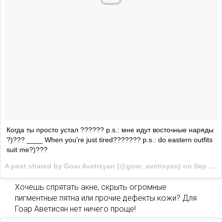
Когда ты просто устал ?????? p.s.: мне идут восточные наряды
?)??? ____ When you're just tired??????? p.s.: do eastern outfits
suit me?)???
A post shared by Goar Avetisyan (@goar_avetisyan) on
Sep 2, 2017 at 6:46am PDT
Хочешь спрятать акне, скрыть огромные
пигментные пятна или прочие дефекты кожи? Для
Гоар Аветисян нет ничего проще!