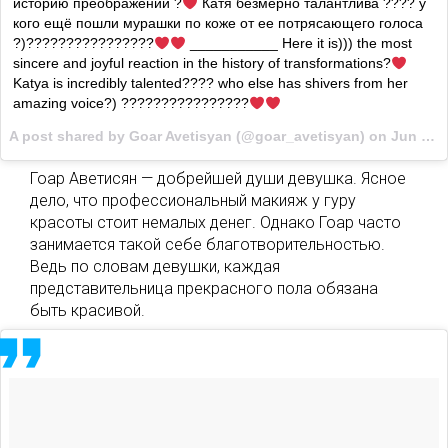
историю преображений ?
Катя безмерно талантлива ???? у
кого ещё пошли мурашки по коже от ее потрясающего голоса
?)????????????????
___________ Here it is))) the most
sincere and joyful reaction in the history of transformations?
Katya is incredibly talented???? who else has shivers from her
amazing voice?) ????????????????
A post shared by Goar Avetisyan (@goar_avetisyan) on
Jun 6, 2017 at 6:37am PDT
Гоар Аветисян — добрейшей души девушка. Ясное
дело, что профессиональный макияж у гуру
красоты стоит немалых денег. Однако Гоар часто
занимается такой себе благотворительностью.
Ведь по словам девушки, каждая
представительница прекрасного пола обязана
быть красивой.