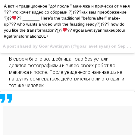
А вот и традиционное "до/ после " макияжа и причёски от меня
??? кто хочет видео со сборами ?))???как вам преображение
?))?
?? _______ Here's the traditional "before/after" make-
up??? who wants a video with the feasting ready?))??? how do
you like the transformation?))?
?? #goaravetisyanmakeuptour
#gatransformation2017
A post shared by Goar Avetisyan (@goar_avetisyan) on
Sep 3, 2017 at 3:29am PDT
В своем блоге волшебница Гоар без устали
делится фотографиями и видео своих работ до
макияжа и после. После увиденного начинаешь не
на шутку сомневаться, действительно ли это один и
тот же человек.