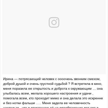
Ирина — потрясающий человек с оооочень звонким смехом,
доброй душой и очень грустной судьбой ? Я встретила в кино,
меня поразила ее открытость и доброта к окружающим … она
улыбалась всем, желала хорошего настроения и удачи ,
помогала всем, кто проходит мимо и она делала это искренне
и без нотки фальши ….. Меня задела ее человечность
настолько , что я приглашаю её на преображение вот уже в