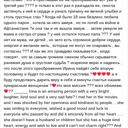
третий раз ???? и только в этот раз я разгадала ее, смогла
заглянуть к ней в сердце и узнать причину ее вечной улыбки и
столь грустных глаз ? Когда ей было 18 она безумно любила
одного парня , хотела за него замуж , но он погиб на войне в
Афганистане ?и она так и не вышла замуж … затем умерли ее
мама и сестра от рака ? у неё остался только папа ??? У неё
нет ни мужа, ни детей , но зато есть огромное доброе сердце,
энергия и желание жить , которые не могут не очаровать , вы
согласны ??? И как же это правдиво оказывается , когда
говорят , что за самым громким смехом обычно скрывается
ранимая душа и грустная судьба ? искренне верю и надеюсь ,
что после этого преображения Ирина найдёт себе вторую
половинку и будет по-настоящему счастлива ?
а я
буду продолжать дарить веру в себя и минуты счастья нашим
прекрасным женщинам ?
это моя миссия ??? всех обнимаю
?? ______ Irina is an amazing person with a very bright
laughter, kind soul and a very sad fate? I met her in the movies
and I was shocked by her openness and kindness to people… she
was smiling to everyone, wished a good mood and luck to
everyone who passed by and did it sincerely from all her heart …..
she doesn't have a husband or children but she has a huge kind
heart, energy and wish to live and it can't not charm right??? And